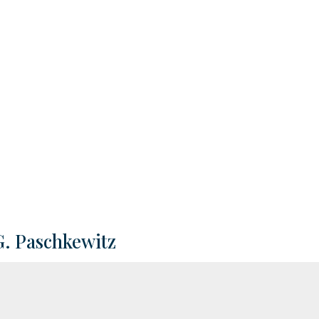
ering achter
G. Paschkewitz