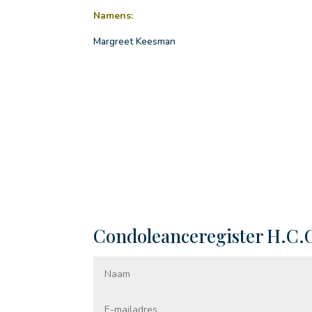
Namens:
Margreet Keesman
Laat een bericht of herinn
Condoleanceregister H.C.