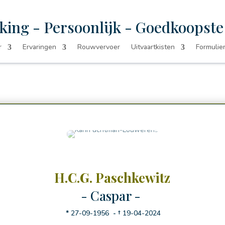
king - Persoonlijk - Goedkoopst
r
Ervaringen
Rouwvervoer
Uitvaartkisten
Formulie
H.C.G. Paschkewitz
- Caspar -
*
27-09-1956
-
†
19-04-2024