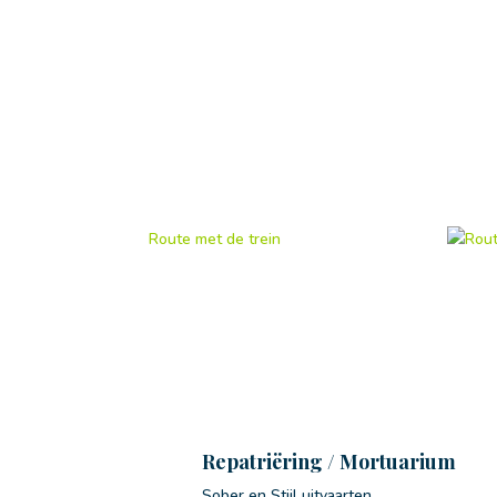
Route met de trein
Rout
Repatriëring / Mortuarium
Sober en Stijl uitvaarten