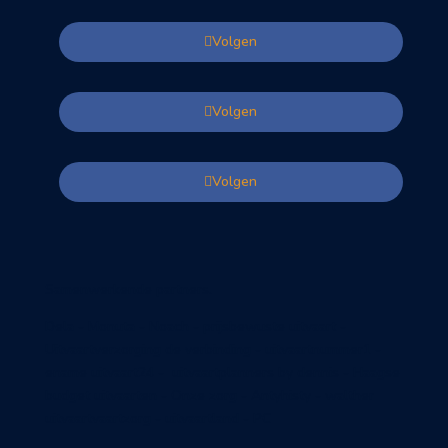
Volgen
Volgen
Volgen
Samenwerkende partners.
Dela - Monuta - Noach - prijsbewuste uitvaart -
Uitvaartverzorging de verbinding - uitvaartnummer1 -
ename uitvaart24 - uitvaartplanners by dennis - Haagse
budget uitvaarten - Onze zorg - Antyhisty - walther
uitvaartvaartzorg - uitvaartland - PC