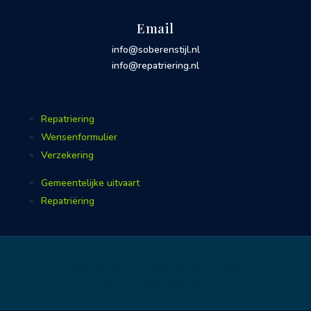
Email
info@soberenstijl.nl
info@repatriering.nl
Repatriering
Wensenformulier
Verzekering
Gemeentelijke uitvaart
Repatriëring
Sober en Stijl uitvaarten © 2005 - 2026
© All Rights Reserved