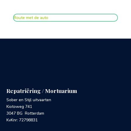
Route met de auto
Repatriëring / Mortuarium
Sober en Stijl uitvaarten
Kiotoweg 741
3047 BG Rotterdam
KvKnr: 72798831