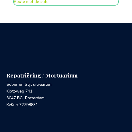
Route met de auto
Repatriëring / Mortuarium
Sober en Stijl uitvaarten
Kiotoweg 741
3047 BG Rotterdam
KvKnr: 72798831