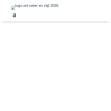
Islamitische begrafenis
Wij staan dag en nacht
voor u klaar
085-1306447